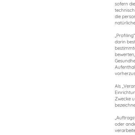
sofern di
technisch
die perso
natürlich
„Profilin
darin be
bestimmte
bewerten,
Gesundhei
Aufenthal
vorherzu
Als „Vera
Einrichtu
Zwecke un
bezeichne
„Auftrags
oder ande
verarbeite