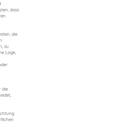
d
sten, dass
ren
aten, die
m
n, zu
he Lage,
oder
 die
eidet,
richtung
tlichen