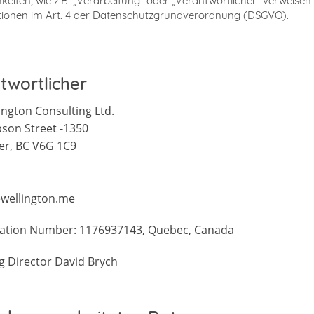
hkeiten, wie z.B. „Verarbeitung“ oder „Verantwortlicher“ verweisen
itionen im Art. 4 der Datenschutzgrundverordnung (DSGVO).
twortlicher
ington Consulting Ltd.
son Street -1350
er, BC V6G 1C9
wellington.me
ation Number: 1176937143, Quebec, Canada
 Director David Brych