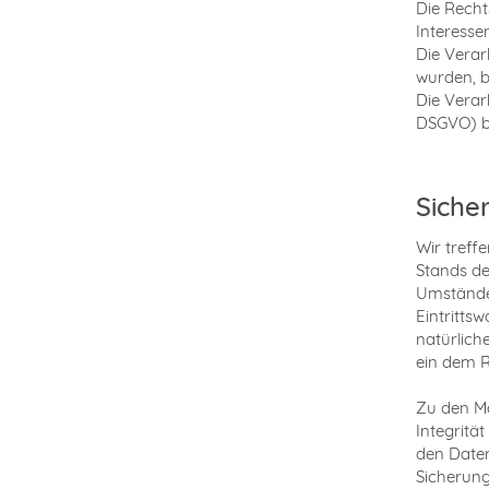
Die Recht
Interessen
Die Verar
wurden, b
Die Verar
DSGVO) be
Siche
Wir treff
Stands de
Umstände 
Eintritts
natürlich
ein dem R
Zu den Ma
Integritä
den Daten
Sicherung