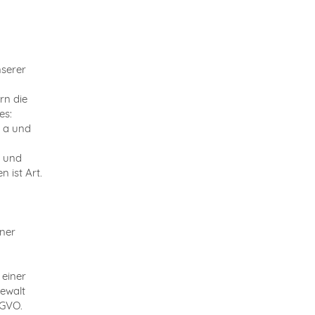
nserer
rn die
es:
. a und
n und
 ist Art.
n
iner
 einer
Gewalt
SGVO.