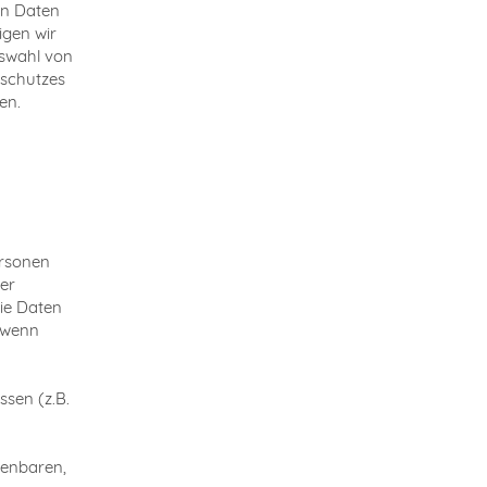
on Daten
igen wir
uswahl von
nschutzes
en.
ersonen
er
die Daten
. wenn
ssen (z.B.
enbaren,