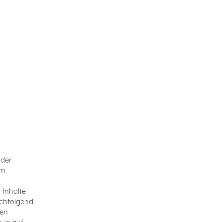
 der
im
 Inhalte
achfolgend
ten