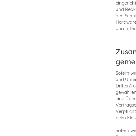
eingerich
und Reakt
den Schut
Hardware,
durch Tec
Zusam
gemei
Sofern w
und Unte
Dritten) 
gewähren,
eine Über
Vertragser
Verpflich
beim Eins
Sofern w