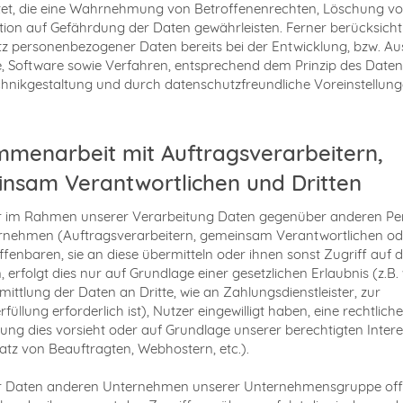
tet, die eine Wahrnehmung von Betroffenenrechten, Löschung v
ion auf Gefährdung der Daten gewährleisten. Ferner berücksicht
z personenbezogener Daten bereits bei der Entwicklung, bzw. A
 Software sowie Verfahren, entsprechend dem Prinzip des Date
hnikgestaltung und durch datenschutzfreundliche Voreinstellung
menarbeit mit Auftragsverarbeitern,
nsam Verantwortlichen und Dritten
ir im Rahmen unserer Verarbeitung Daten gegenüber anderen P
rnehmen (Auftragsverarbeitern, gemeinsam Verantwortlichen od
offenbaren, sie an diese übermitteln oder ihnen sonst Zugriff auf 
 erfolgt dies nur auf Grundlage einer gesetzlichen Erlaubnis (z.B
mittlung der Daten an Dritte, wie an Zahlungsdienstleister, zur
füllung erforderlich ist), Nutzer eingewilligt haben, eine rechtliche
tung dies vorsieht oder auf Grundlage unserer berechtigten Intere
atz von Beauftragten, Webhostern, etc.).
ir Daten anderen Unternehmen unserer Unternehmensgruppe off