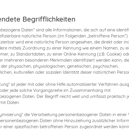
ndete Begrifflichkeiten
bezogene Daten“ sind alle Informationen, die sich auf eine identifi
tifizierbare natürliche Person (im Folgenden „betroffene Person“)
fizierbar wird eine natürliche Person angesehen, die direkt oder ind
ere mittels Zuordnung zu einer Kennung wie einem Namen, zu ei
r, zu Standortdaten, zu einer Online-Kennung (z.B. Cookie) od
r mehreren besonderen Merkmalen identifiziert werden kann, di
der physischen, physiologischen, genetischen, psychischen,
lichen, kulturellen oder sozialen Identität dieser natürlichen Perso
tung“ ist jeder mit oder ohne Hilfe automatisierter Verfahren aus
oder jede solche Vorgangsreihe im Zusammenhang mit
ezogenen Daten. Der Begriff reicht weit und umfasst praktisch 
it Daten.
misierung“ die Verarbeitung personenbezogener Daten in einer 
personenbezogenen Daten ohne Hinzuziehung zusätzlicher Infor
r einer spezifischen betroffenen Person zugeordnet werden könn