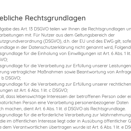
bliche Rechtsgrundlagen
abe des Art. 13 DSGVO teilen wir Ihnen die Rechtsgrundlagen u
rbeitungen mit. Für Nutzer aus dem Geltungsbereich der
tzgrundverordnung (DSGVO), d.h. der EU und des EWG gilt, sofe
ndlage in der Datenschutzerklärung nicht genannt wird, Folgend
grundlage für die Einholung von Einwilligungen ist Art. 6 Abs. 1 lit
GVO;
sgrundlage für die Verarbeitung zur Erfüllung unserer Leistunge
rung vertraglicher Maßnahmen sowie Beantwortung von Anfragen
it. b DSGVO;
sgrundlage für die Verarbeitung zur Erfüllung unserer rechtliche
ungen ist Art. 6 Abs. 1 lit. c DSGVO;
all, dass lebenswichtige Interessen der betroffenen Person oder e
natürlichen Person eine Verarbeitung personenbezogener Daten
ich machen, dient Art. 6 Abs. 1 lit. d DSGVO als Rechtsgrundlage.
sgrundlage für die erforderliche Verarbeitung zur Wahrnehmung
die im öffentlichen Interesse liegt oder in Ausübung öffentlicher 
ie dem Verantwortlichen übertragen wurde ist Art. 6 Abs. 1 lit. e D