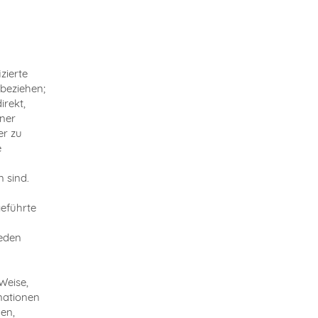
zierte
 beziehen;
irekt,
ner
er zu
e
n sind.
geführte
jeden
Weise,
mationen
en,