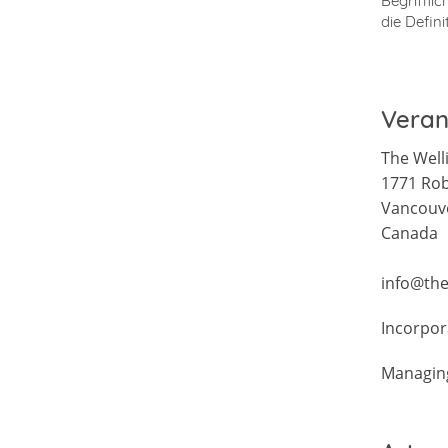
Begrifflic
die Defin
Veran
The Well
1771 Rob
Vancouv
Canada
info@the
Incorpor
Managing