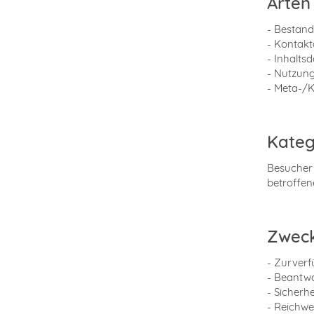
Arten
- Bestan
- Kontakt
- Inhaltsd
- Nutzung
- Meta-/K
Kateg
Besucher 
betroffe
Zweck
- Zurverf
- Beantw
- Sicher
- Reichw