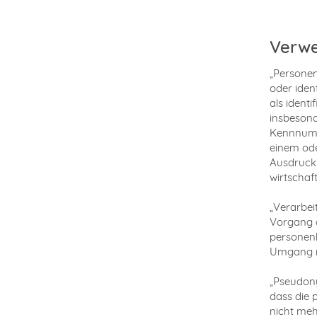
Verwe
„Personen
oder iden
als identi
insbesond
Kennnumme
einem ode
Ausdruck 
wirtschaft
„Verarbei
Vorgang 
personenb
Umgang m
„Pseudony
dass die 
nicht meh